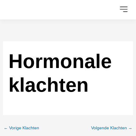
Ga
naar
de
inhoud
Hormonale
klachten
←
Vorige Klachten
Volgende Klachten
→