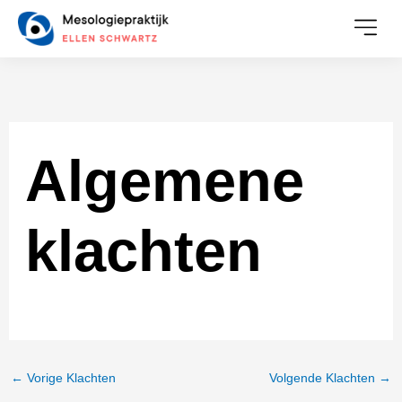
Ga
naar
de
inhoud
Algemene
klachten
←
Vorige Klachten
Volgende Klachten
→