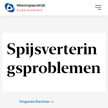
Ga
naar
de
inhoud
Spijsverterin
gsproblemen
Volgende Klachten
→